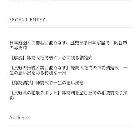
RECENT ENTRY
日本庭園と白無垢が織りなす、歴史ある日本家屋で｜岡谷市
の写真館
【解説】諏訪大社で紡ぐ、心に残る結婚式
【長野の伝統と美が織りなす】諏訪大社での神前結婚式 一
生の思い出を彩る特別な一日
【諏訪結び】神前式で一生の思い出を
【長野県の絶景スポット】諏訪湖を望む丘での和装前撮り撮
影
Archives