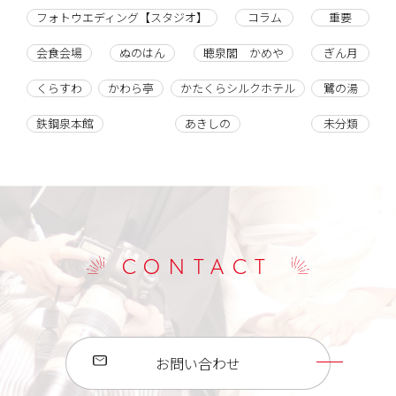
フォトウエディング【スタジオ】
コラム
重要
会食会場
ぬのはん
聴泉閣 かめや
ぎん月
くらすわ
かわら亭
かたくらシルクホテル
鷺の湯
鉄鋼泉本館
あきしの
未分類
CONTACT
お問い合わせ