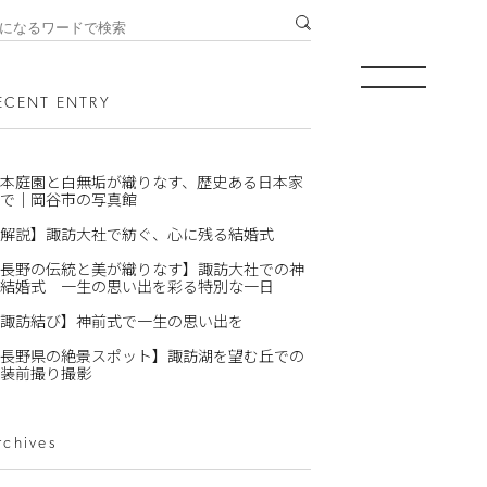
ECENT ENTRY
本庭園と白無垢が織りなす、歴史ある日本家
で｜岡谷市の写真館
解説】諏訪大社で紡ぐ、心に残る結婚式
長野の伝統と美が織りなす】諏訪大社での神
結婚式 一生の思い出を彩る特別な一日
諏訪結び】神前式で一生の思い出を
長野県の絶景スポット】諏訪湖を望む丘での
装前撮り撮影
rchives