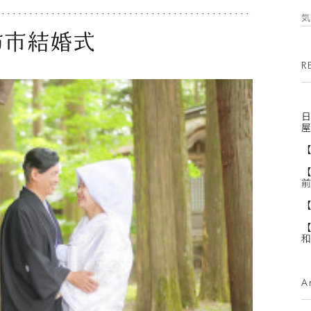
訪市結婚式
R
日
屋
【
【
前
【
【
和
A