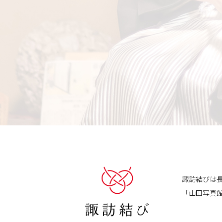
諏訪結びは
「山田写真