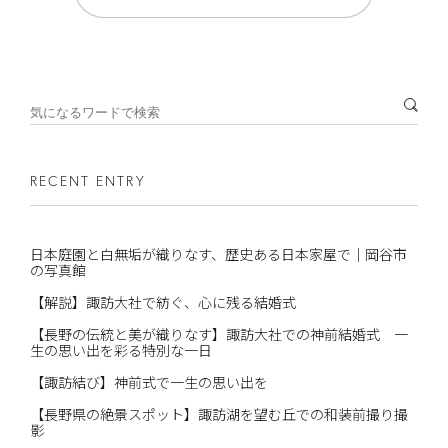
RECENT ENTRY
日本庭園と白無垢が織りなす、歴史ある日本家屋で｜岡谷市
の写真館
【解説】諏訪大社で紡ぐ、心に残る結婚式
【長野の伝統と美が織りなす】諏訪大社での神前結婚式 一
生の思い出を彩る特別な一日
【諏訪結び】神前式で一生の思い出を
【長野県の絶景スポット】諏訪湖を望む丘での和装前撮り撮
影