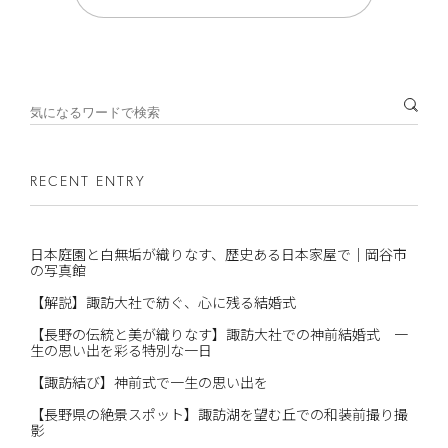
RECENT ENTRY
日本庭園と白無垢が織りなす、歴史ある日本家屋で｜岡谷市
の写真館
【解説】諏訪大社で紡ぐ、心に残る結婚式
【長野の伝統と美が織りなす】諏訪大社での神前結婚式 一
生の思い出を彩る特別な一日
【諏訪結び】神前式で一生の思い出を
【長野県の絶景スポット】諏訪湖を望む丘での和装前撮り撮
影