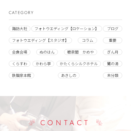
CATEGORY
諏訪大社
フォトウエディング【ロケーション】
ブログ
フォトウエディング【スタジオ】
コラム
重要
会食会場
ぬのはん
聴泉閣 かめや
ぎん月
くらすわ
かわら亭
かたくらシルクホテル
鷺の湯
鉄鋼泉本館
あきしの
未分類
CONTACT