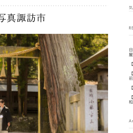
写真諏訪市
R
日
屋
【
【
前
【
【
和
A