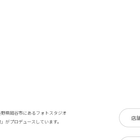
長野県岡谷市にある
フォトスタジオ
店舗
館」が
プロデュースしています。