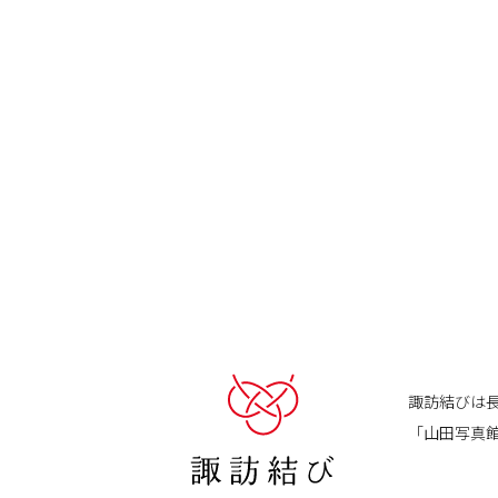
諏訪結びは
「山田写真