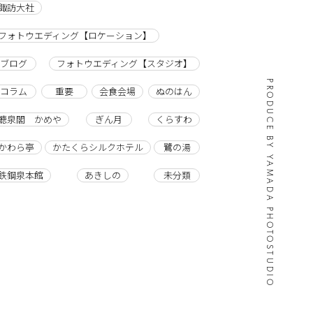
諏訪大社
フォトウエディング【ロケーション】
ブログ
フォトウエディング【スタジオ】
PRODUCE BY YAMADA PHOTOSTUDIO
コラム
重要
会食会場
ぬのはん
聴泉閣 かめや
ぎん月
くらすわ
かわら亭
かたくらシルクホテル
鷺の湯
鉄鋼泉本館
あきしの
未分類