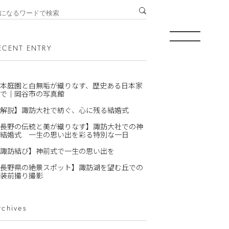
ECENT ENTRY
本庭園と白無垢が織りなす、歴史ある日本家
で｜岡谷市の写真館
解説】諏訪大社で紡ぐ、心に残る結婚式
長野の伝統と美が織りなす】諏訪大社での神
結婚式 一生の思い出を彩る特別な一日
諏訪結び】神前式で一生の思い出を
長野県の絶景スポット】諏訪湖を望む丘での
装前撮り撮影
rchives