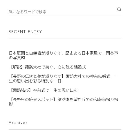
RECENT ENTRY
日本庭園と白無垢が織りなす、歴史ある日本家屋で｜岡谷市
の写真館
【解説】諏訪大社で紡ぐ、心に残る結婚式
【長野の伝統と美が織りなす】諏訪大社での神前結婚式 一
生の思い出を彩る特別な一日
【諏訪結び】神前式で一生の思い出を
【長野県の絶景スポット】諏訪湖を望む丘での和装前撮り撮
影
Archives