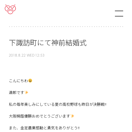
下諏訪町にて神前結婚式
2018.8.22 WED 12:53
こんにちわ
達郎です
私の毎年楽しみにしている夏の高校野球も昨日が決勝戦!!
大阪桐蔭優勝おめでとうございます
また、金足農業感動と勇気をありがとう!!