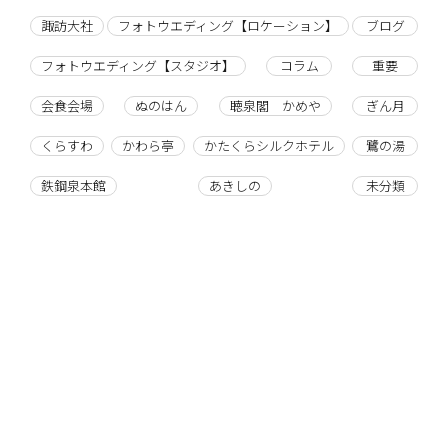
諏訪大社
フォトウエディング【ロケーション】
ブログ
フォトウエディング【スタジオ】
コラム
重要
会食会場
ぬのはん
聴泉閣 かめや
ぎん月
くらすわ
かわら亭
かたくらシルクホテル
鷺の湯
鉄鋼泉本館
あきしの
未分類