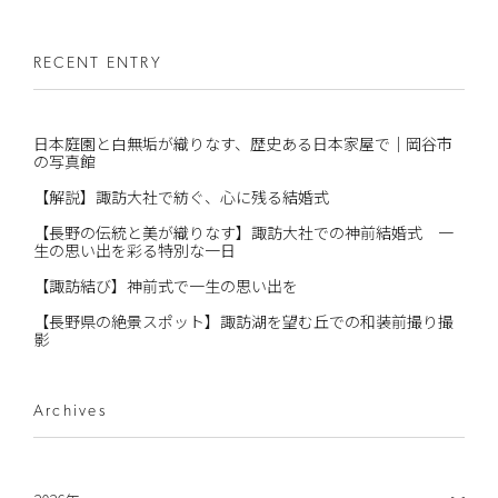
RECENT ENTRY
日本庭園と白無垢が織りなす、歴史ある日本家屋で｜岡谷市
の写真館
【解説】諏訪大社で紡ぐ、心に残る結婚式
【長野の伝統と美が織りなす】諏訪大社での神前結婚式 一
生の思い出を彩る特別な一日
【諏訪結び】神前式で一生の思い出を
【長野県の絶景スポット】諏訪湖を望む丘での和装前撮り撮
影
Archives