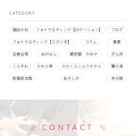
CATEGORY
諏訪大社
フォトウエディング【ロケーション】
ブログ
フォトウエディング【スタジオ】
コラム
重要
会食会場
ぬのはん
聴泉閣 かめや
ぎん月
くらすわ
かわら亭
かたくらシルクホテル
鷺の湯
鉄鋼泉本館
あきしの
未分類
CONTACT