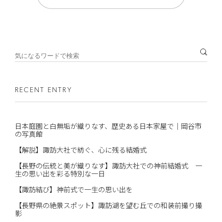
RECENT ENTRY
日本庭園と白無垢が織りなす、歴史ある日本家屋で｜岡谷市
の写真館
【解説】諏訪大社で紡ぐ、心に残る結婚式
【長野の伝統と美が織りなす】諏訪大社での神前結婚式 一
生の思い出を彩る特別な一日
【諏訪結び】神前式で一生の思い出を
【長野県の絶景スポット】諏訪湖を望む丘での和装前撮り撮
影