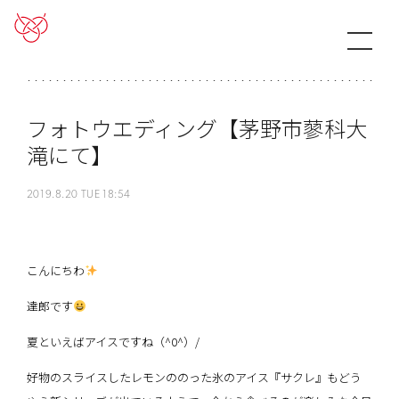
フォトウエディング【茅野市蓼科大
滝にて】
2019.8.20 TUE 18:54
こんにちわ
達郎です
夏といえばアイスですね（^0^）/
好物のスライスしたレモンののった氷のアイス『サクレ』もどう