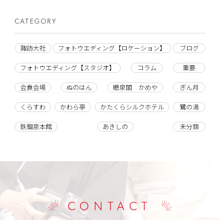
CATEGORY
諏訪大社
フォトウエディング【ロケーション】
ブログ
フォトウエディング【スタジオ】
コラム
重要
会食会場
ぬのはん
聴泉閣 かめや
ぎん月
くらすわ
かわら亭
かたくらシルクホテル
鷺の湯
鉄鋼泉本館
あきしの
未分類
CONTACT