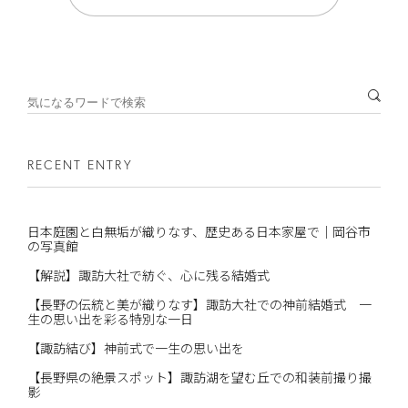
RECENT ENTRY
日本庭園と白無垢が織りなす、歴史ある日本家屋で｜岡谷市
の写真館
【解説】諏訪大社で紡ぐ、心に残る結婚式
【長野の伝統と美が織りなす】諏訪大社での神前結婚式 一
生の思い出を彩る特別な一日
【諏訪結び】神前式で一生の思い出を
【長野県の絶景スポット】諏訪湖を望む丘での和装前撮り撮
影