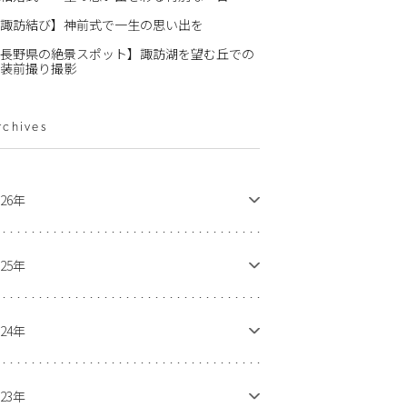
諏訪結び】神前式で一生の思い出を
長野県の絶景スポット】諏訪湖を望む丘での
装前撮り撮影
rchives
026年
025年
024年
023年