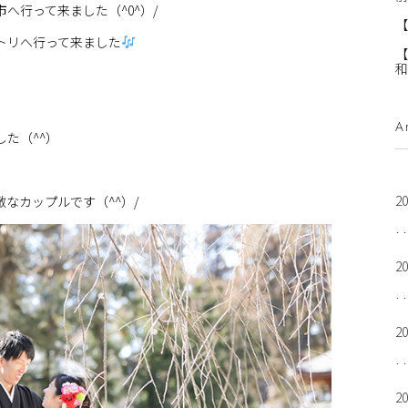
へ行って来ました（^0^）/
【
トリへ行って来ました
【
和
A
た（^^）
2
なカップルです（^^）/
2
2
2