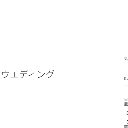
トウエディング
R
日
屋
【
【
前