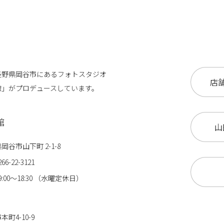
長野県岡谷市にある
フォトスタジオ
店舗
館」が
プロデュースしています。
館
山
谷市山下町 2-1-8
266-22-3121
:00〜18:30 （水曜定休日）
町4-10-9