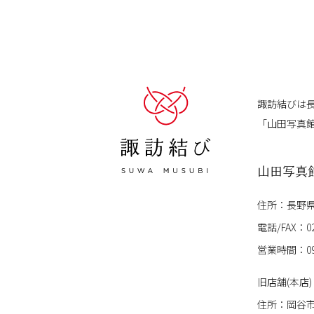
諏訪結びは
「山田写真
山田写真
住所：長野県岡
電話/FAX：
0
営業時間：09
旧店舗(本店)
住所：岡谷市本