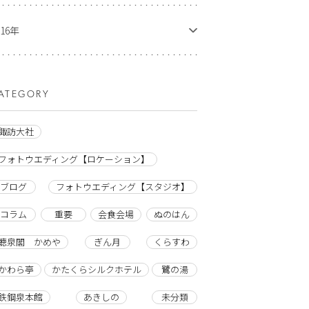
016年
ATEGORY
諏訪大社
フォトウエディング【ロケーション】
ブログ
フォトウエディング【スタジオ】
コラム
重要
会食会場
ぬのはん
聴泉閣 かめや
ぎん月
くらすわ
かわら亭
かたくらシルクホテル
鷺の湯
鉄鋼泉本館
あきしの
未分類