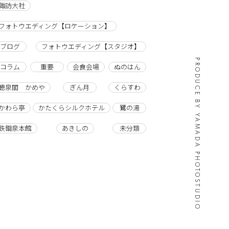
諏訪大社
フォトウエディング【ロケーション】
ブログ
フォトウエディング【スタジオ】
PRODUCE BY YAMADA PHOTOSTUDIO
コラム
重要
会食会場
ぬのはん
聴泉閣 かめや
ぎん月
くらすわ
かわら亭
かたくらシルクホテル
鷺の湯
鉄鋼泉本館
あきしの
未分類