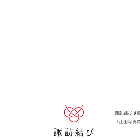
諏訪結びは
「山田写真