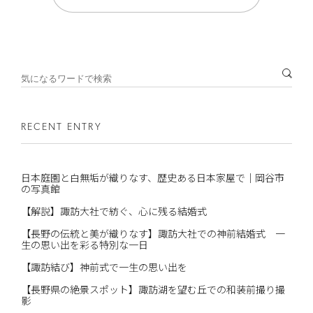
RECENT ENTRY
日本庭園と白無垢が織りなす、歴史ある日本家屋で｜岡谷市
の写真館
【解説】諏訪大社で紡ぐ、心に残る結婚式
【長野の伝統と美が織りなす】諏訪大社での神前結婚式 一
生の思い出を彩る特別な一日
【諏訪結び】神前式で一生の思い出を
【長野県の絶景スポット】諏訪湖を望む丘での和装前撮り撮
影