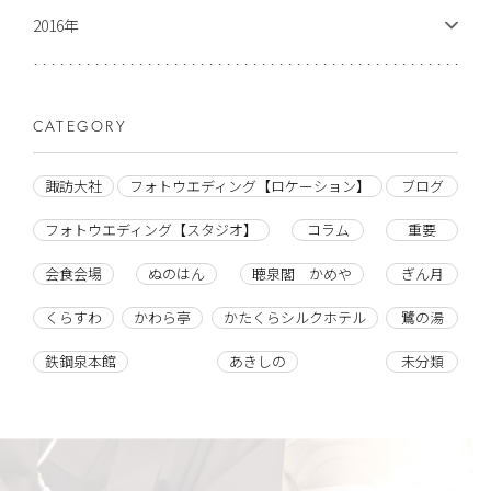
2016年
CATEGORY
諏訪大社
フォトウエディング【ロケーション】
ブログ
フォトウエディング【スタジオ】
コラム
重要
会食会場
ぬのはん
聴泉閣 かめや
ぎん月
くらすわ
かわら亭
かたくらシルクホテル
鷺の湯
鉄鋼泉本館
あきしの
未分類