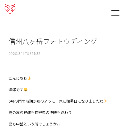
信州八ヶ岳フォトウディング
2020.8.11 TUE 11:32
こんにちわ
達郎です
6月の雨の時期が嘘のように一気に猛暑日になりましたね
夏の高校野球も長野県の決勝も終わり、
夏も中盤という所でしょうか??