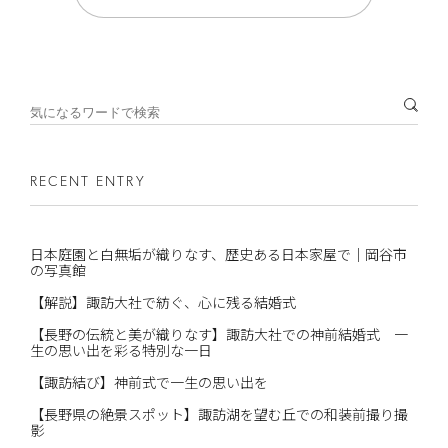
RECENT ENTRY
日本庭園と白無垢が織りなす、歴史ある日本家屋で｜岡谷市
の写真館
【解説】諏訪大社で紡ぐ、心に残る結婚式
【長野の伝統と美が織りなす】諏訪大社での神前結婚式 一
生の思い出を彩る特別な一日
【諏訪結び】神前式で一生の思い出を
【長野県の絶景スポット】諏訪湖を望む丘での和装前撮り撮
影