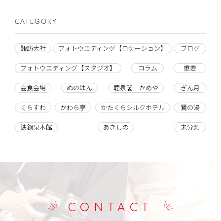
CATEGORY
諏訪大社
フォトウエディング【ロケーション】
ブログ
フォトウエディング【スタジオ】
コラム
重要
会食会場
ぬのはん
聴泉閣 かめや
ぎん月
くらすわ
かわら亭
かたくらシルクホテル
鷺の湯
鉄鋼泉本館
あきしの
未分類
CONTACT