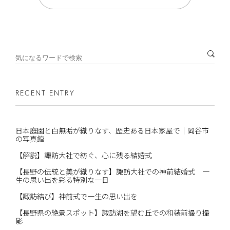
RECENT ENTRY
日本庭園と白無垢が織りなす、歴史ある日本家屋で｜岡谷市
の写真館
【解説】諏訪大社で紡ぐ、心に残る結婚式
【長野の伝統と美が織りなす】諏訪大社での神前結婚式 一
生の思い出を彩る特別な一日
【諏訪結び】神前式で一生の思い出を
【長野県の絶景スポット】諏訪湖を望む丘での和装前撮り撮
影