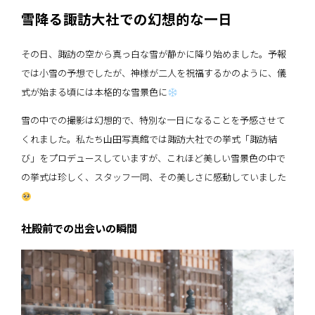
雪降る諏訪大社での幻想的な一日
その日、諏訪の空から真っ白な雪が静かに降り始めました。予報
では小雪の予想でしたが、神様が二人を祝福するかのように、儀
式が始まる頃には本格的な雪景色に
雪の中での撮影は幻想的で、特別な一日になることを予感させて
くれました。私たち山田写真館では諏訪大社での挙式「諏訪結
び」をプロデュースしていますが、これほど美しい雪景色の中で
の挙式は珍しく、スタッフ一同、その美しさに感動していました
社殿前での出会いの瞬間