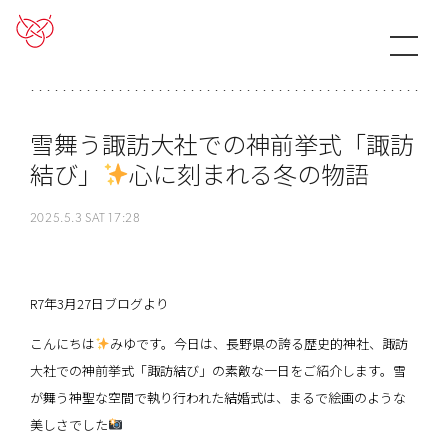
雪舞う諏訪大社での神前挙式「諏訪
結び」
心に刻まれる冬の物語
2025.5.3 SAT 17:28
R7年3月27日ブログより
こんにちは
みゆです。今日は、長野県の誇る歴史的神社、諏訪
大社での神前挙式「諏訪結び」の素敵な一日をご紹介します。雪
が舞う神聖な空間で執り行われた結婚式は、まるで絵画のような
美しさでした