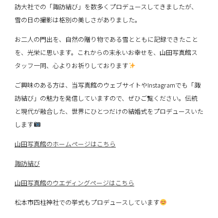
訪大社での「諏訪結び」を数多くプロデュースしてきましたが、
雪の日の撮影は格別の美しさがありました。
お二人の門出を、自然の贈り物である雪とともに記録できたこと
を、光栄に思います。これからの末永いお幸せを、山田写真館ス
タッフ一同、心よりお祈りしております
ご興味のある方は、当写真館のウェブサイトやInstagramでも「諏
訪結び」の魅力を発信していますので、ぜひご覧ください。伝統
と現代が融合した、世界にひとつだけの結婚式をプロデュースいた
します
山田写真館のホームページはこちら
諏訪結び
山田写真館のウエディングページはこちら
松本市四柱神社での挙式もプロデュースしています