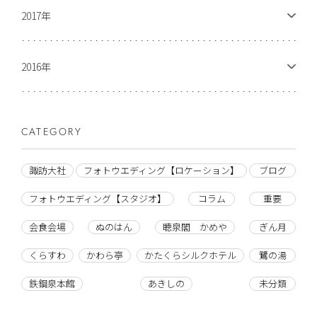
2017年
2016年
CATEGORY
諏訪大社
フォトウエディング【ロケーション】
ブログ
フォトウエディング【スタジオ】
コラム
重要
会食会場
ぬのはん
聴泉閣 かめや
ぎん月
くらすわ
かわら亭
かたくらシルクホテル
鷺の湯
鉄鋼泉本館
あきしの
未分類