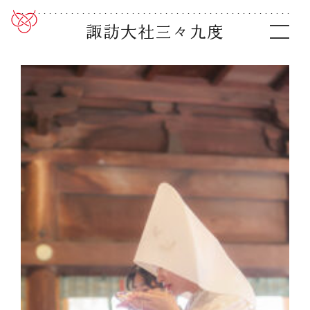
諏訪大社三々九度