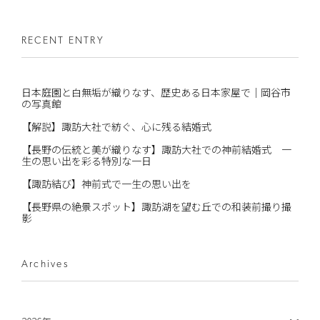
RECENT ENTRY
日本庭園と白無垢が織りなす、歴史ある日本家屋で｜岡谷市
の写真館
【解説】諏訪大社で紡ぐ、心に残る結婚式
【長野の伝統と美が織りなす】諏訪大社での神前結婚式 一
生の思い出を彩る特別な一日
【諏訪結び】神前式で一生の思い出を
【長野県の絶景スポット】諏訪湖を望む丘での和装前撮り撮
影
Archives