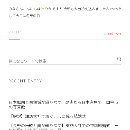
みなさんこんにちは
りかです！ 今朝も大分冷え込みましたね><><そ
して今日は冬至の日...
2018.1.13
...read more
RECENT ENTRY
日本庭園と白無垢が織りなす、歴史ある日本家屋で｜岡谷市
の写真館
【解説】諏訪大社で紡ぐ、心に残る結婚式
【長野の伝統と美が織りなす】諏訪大社での神前結婚式 一
生の思い出を彩る特別な一日